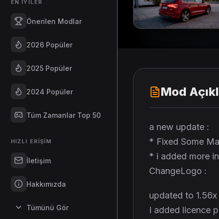
EN İYILER
Önerilen Modlar
2026 Popüler
2025 Popüler
Mod Açık
2024 Popüler
Tüm Zamanlar Top 50
a new update :
* Fixed Some Mate
HIZLI ERIŞIM
* i added more int
İletişim
ChangeLogo :
Hakkımızda
updated to 1.56x
Tümünü Gör
I added licence p