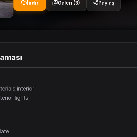
İndir
Galeri (3)
Paylaş
laması
rials interior
erior lights
late