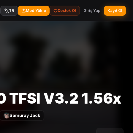
Mod Yükle
Destek Ol
Giriş Yap
Kayıt Ol
TR
0 TFSI V3.2 1.56x
Samuray Jack