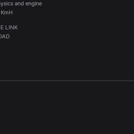
hysics and engine
7 KmH
E LINK
OAD