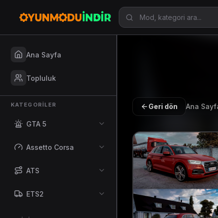
Ana Sayfa
Topluluk
KATEGORILER
Geri dön
Ana Sayf
GTA 5
Assetto Corsa
ATS
ETS2