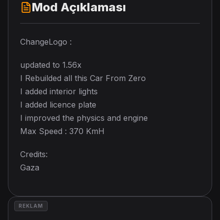
Mod Açıklaması
ChangeLogo :
updated to 1.56x
I Rebuilded all this Car From Zero
I added interior lights
I added licence plate
I improved the physics and engine
Max Speed : 370 KmH
Credits:
Gaza
REKLAM