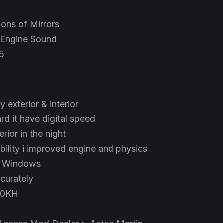
ions of Mirrors
 Engine Sound
55
y exterior & interior
d it have digital speed
terior in the night
ability i improved engine and physics
t Windows
curately
00KH