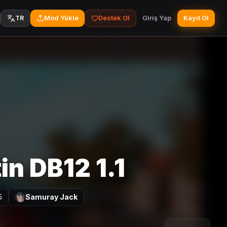
Mod Yükle
Destek Ol
Giriş Yap
Kayıt Ol
TR
n DB12 1.1
5
Samuray Jack