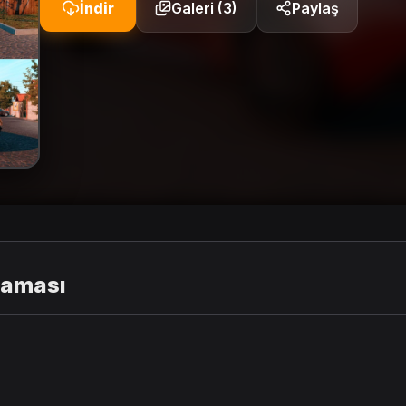
İndir
Galeri (3)
Paylaş
laması