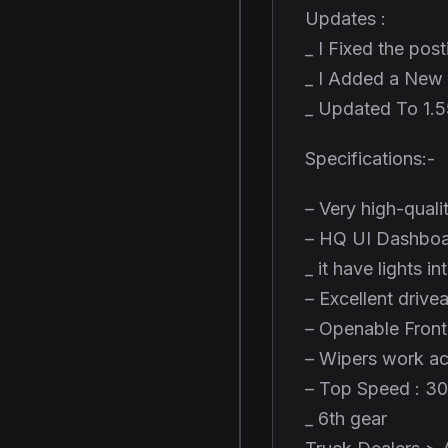
Updates :
_ I Fixed the post
_ I Added a New
_ Updated To 1.
Specifications:-
– Very high-qualit
– HQ UI Dashboar
_ it have lights in
– Excellent drive
– Openable Fron
– Wipers work ac
– Top Speed : 3
_ 6th gear