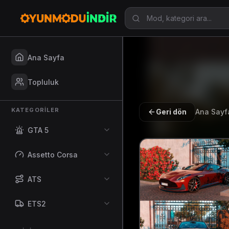
Ana Sayfa
Topluluk
KATEGORILER
Geri dön
Ana Sayf
GTA 5
Assetto Corsa
ATS
ETS2