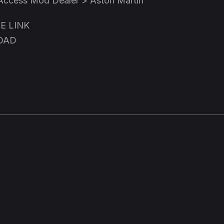
 Access Mod Dealer > Aston Martin
E LINK
OAD