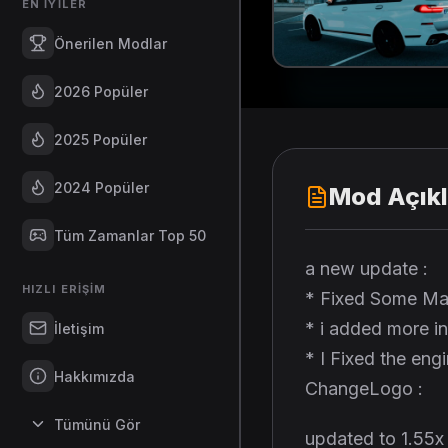
EN İYILER
Önerilen Modlar
2026 Popüler
2025 Popüler
2024 Popüler
Mod Açık
Tüm Zamanlar Top 50
a new update :
HIZLI ERIŞIM
* Fixed Some Mate
* i added more int
İletişim
* I Fixed the eng
Hakkımızda
ChangeLogo :
Tümünü Gör
updated to 1.55x