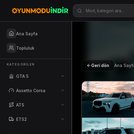
Ana Sayfa
Topluluk
KATEGORILER
Geri dön
Ana Sayf
GTA 5
Assetto Corsa
ATS
ETS2