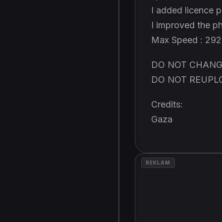
I added licence p
I improved the p
Max Speed : 29
DO NOT CHANG
DO NOT REUPL
Credits:
Gaza
REKLAM