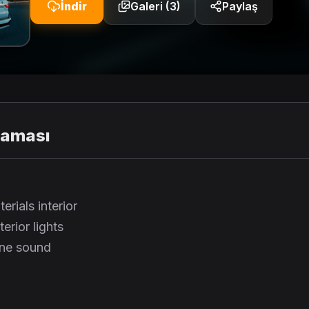
İndir
Galeri (3)
Paylaş
laması
rials interior
erior lights
ine sound