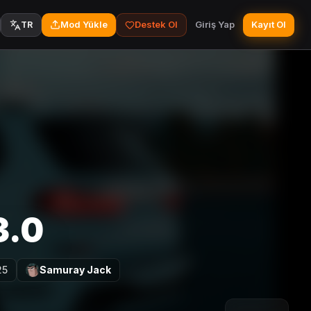
Mod Yükle
Destek Ol
Giriş Yap
Kayıt Ol
TR
3.0
25
Samuray Jack