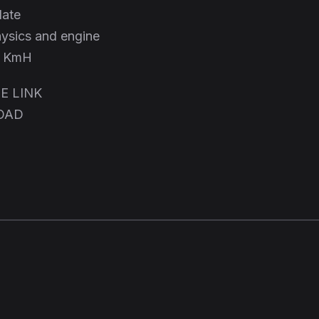
late
hysics and engine
2 KmH
E LINK
OAD