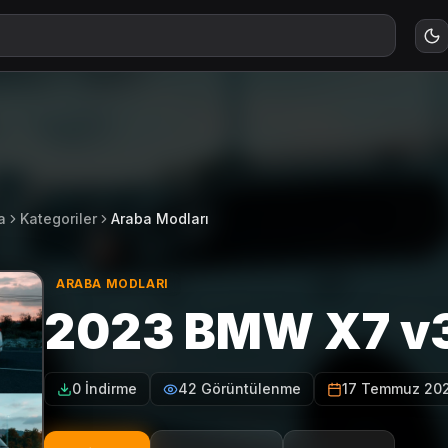
a
Kategoriler
Araba Modları
ARABA MODLARI
2023 BMW X7 v
0 İndirme
42 Görüntülenme
17 Temmuz 20