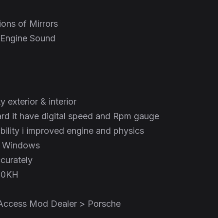
ions of Mirrors
 Engine Sound
y exterior & interior
d it have digital speed and Rpm gauge
ability i improved engine and physics
t Windows
curately
30KH
 Access Mod Dealer > Porsche