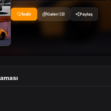
İndir
Galeri (3)
Paylaş
laması