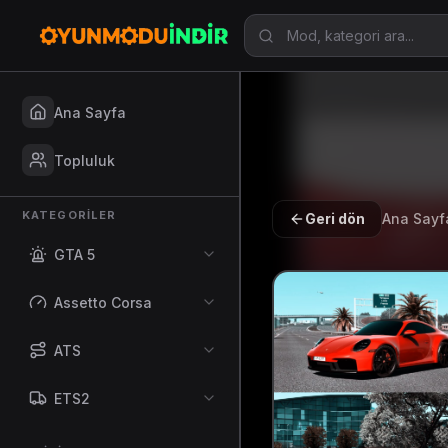
Ana Sayfa
Topluluk
KATEGORILER
Geri dön
Ana Sayf
GTA 5
Assetto Corsa
ATS
ETS2