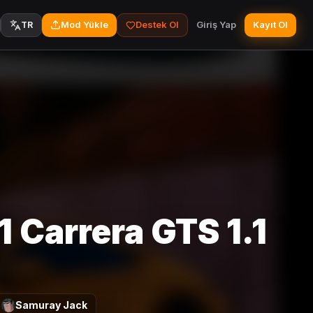
Mod Yükle
Destek Ol
Giriş Yap
Kayıt Ol
TR
 Carrera GTS 1.1
Samuray Jack