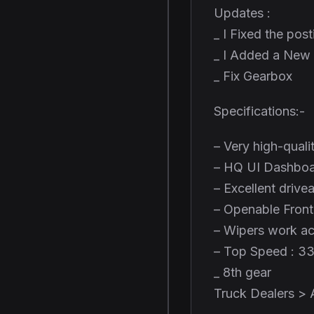
Updates :
_ I Fixed the post
_ I Added a New
_ Fix Gearbox
Specifications:-
– Very high-qualit
– HQ UI Dashboar
– Excellent drive
– Openable Fron
– Wipers work ac
– Top Speed : 3
_ 8th gear
Truck Dealers >