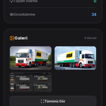
0
Toplam İndirme
34
Görüntülenme
Galeri
3 Görsel
Tümünü Gör