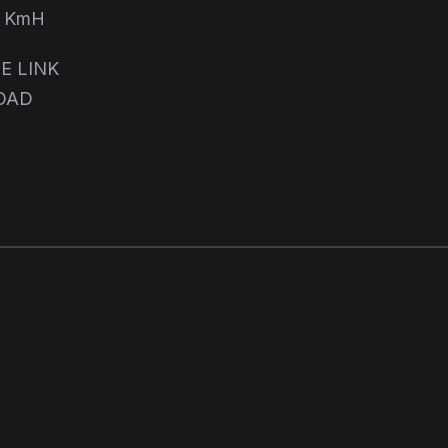
0 KmH
E LINK
OAD