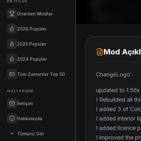
EN İYILER
Önerilen Modlar
2026 Popüler
2025 Popüler
Mod Açık
2024 Popüler
ChangeLogo :
Tüm Zamanlar Top 50
updated to 1.56x
HIZLI ERIŞIM
I Rebuilded all t
İletişim
I added 3 of Colo
I added interior l
Hakkımızda
I added licence p
Tümünü Gör
I improved the p