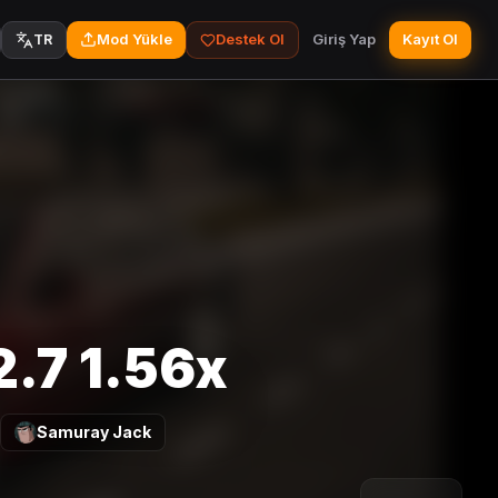
Mod Yükle
Destek Ol
Giriş Yap
Kayıt Ol
TR
.7 1.56x
Samuray Jack