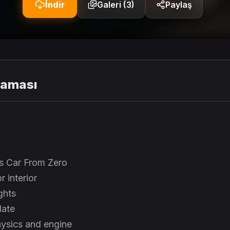
İndir
Galeri (3)
Paylaş
laması
his Car From Zero
r interior
ights
late
hysics and engine