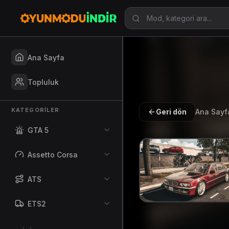
Ana Sayfa
Topluluk
KATEGORILER
Geri dön
Ana Sayf
GTA 5
Assetto Corsa
ATS
ETS2