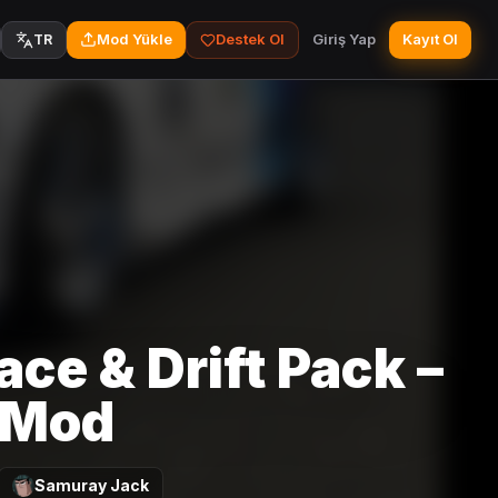
Mod Yükle
Destek Ol
Giriş Yap
Kayıt Ol
TR
e & Drift Pack –
r Mod
Samuray Jack