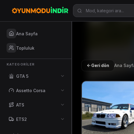
Ana Sayfa
Topluluk
KATEGORILER
Geri dön
Ana Sayf
GTA 5
Assetto Corsa
ATS
ETS2