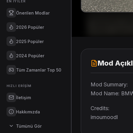
EN İYILER
Önerilen Modlar
2026 Popüler
2025 Popüler
2024 Popüler
Mod Açık
Tüm Zamanlar Top 50
Mod Summary:
HIZLI ERIŞIM
Mod Name: BMW M
İletişim
Credits:
Hakkımızda
imoumoodl
Tümünü Gör