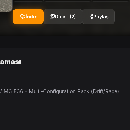
İndir
Galeri (2)
Paylaş
laması
3 E36 – Multi-Configuration Pack (Drift/Race)