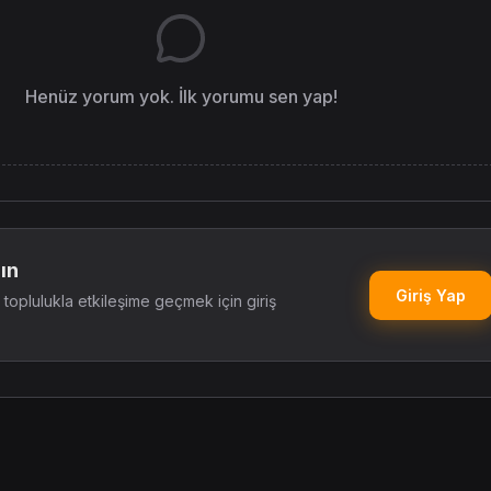
Henüz yorum yok. İlk yorumu sen yap!
ın
Giriş Yap
oplulukla etkileşime geçmek için giriş