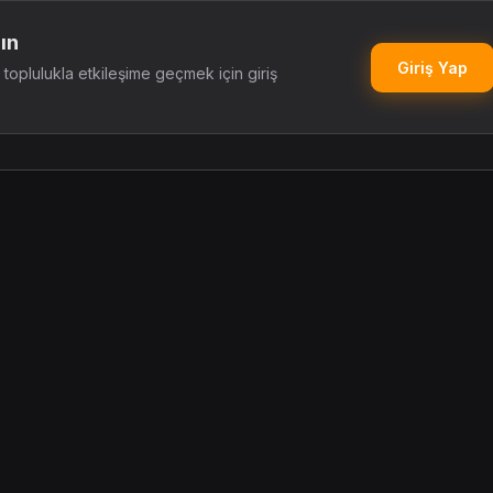
ın
Giriş Yap
oplulukla etkileşime geçmek için giriş