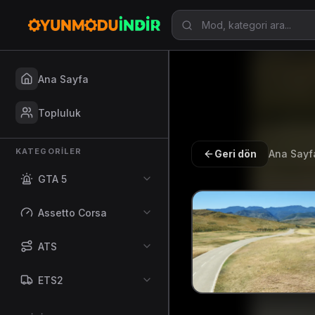
Ana Sayfa
Topluluk
KATEGORILER
Geri dön
Ana Sayf
GTA 5
Assetto Corsa
ATS
ETS2