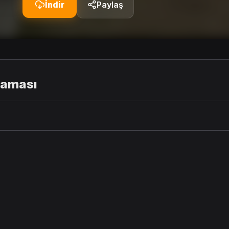
İndir
Paylaş
laması