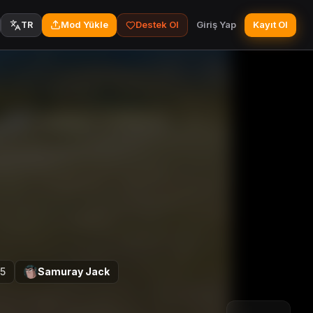
Mod Yükle
Destek Ol
Giriş Yap
Kayıt Ol
TR
5
Samuray Jack