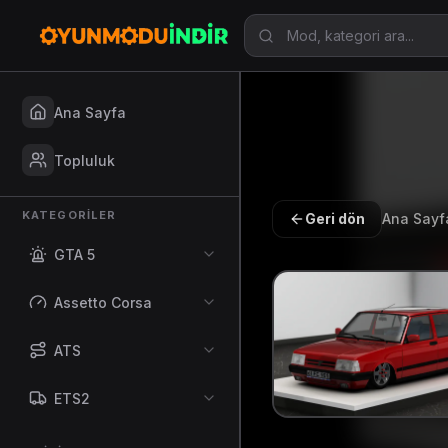
Ana Sayfa
Topluluk
KATEGORILER
Geri dön
Ana Sayf
GTA 5
Assetto Corsa
ATS
ETS2