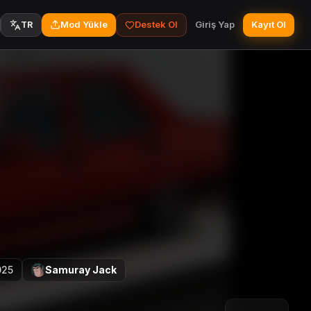
Mod Yükle
Destek Ol
Giriş Yap
Kayıt Ol
TR
025
Samuray Jack