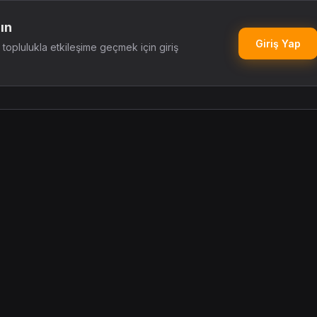
ın
Giriş Yap
oplulukla etkileşime geçmek için giriş