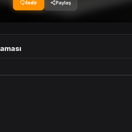
İndir
Paylaş
laması