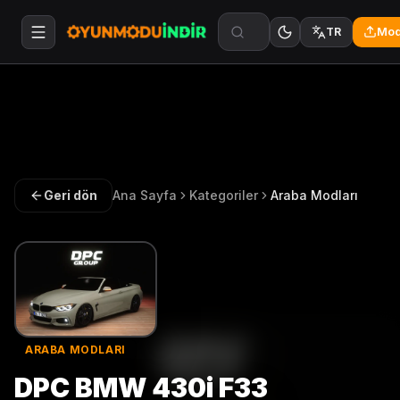
Mod
TR
Geri dön
Ana Sayfa
Kategoriler
Araba Modları
ARABA MODLARI
DPC BMW 430i F33