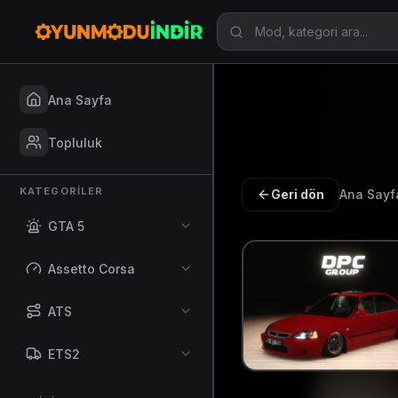
Ana Sayfa
Topluluk
KATEGORILER
Geri dön
Ana Sayf
GTA 5
Assetto Corsa
ATS
ETS2