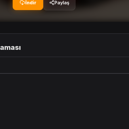
İndir
Paylaş
laması