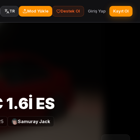
Mod Yükle
Destek Ol
Giriş Yap
Kayıt Ol
TR
1.6İ ES
25
Samuray Jack