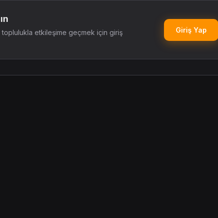
ın
Giriş Yap
oplulukla etkileşime geçmek için giriş