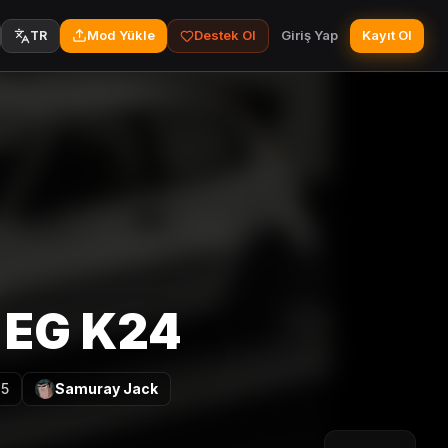
Mod Yükle
Destek Ol
Giriş Yap
Kayıt Ol
TR
 EG K24
25
Samuray Jack