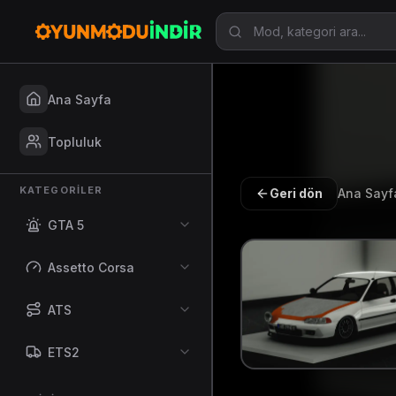
Ana Sayfa
Topluluk
KATEGORILER
Geri dön
Ana Sayf
GTA 5
Assetto Corsa
ATS
ETS2