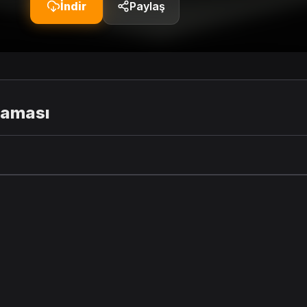
İndir
Paylaş
laması