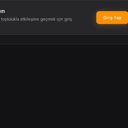
ın
Giriş Yap
oplulukla etkileşime geçmek için giriş