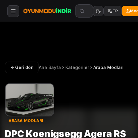
Mod
TR
Geri dön
Ana Sayfa
Kategoriler
Araba Modları
ARABA MODLARI
DPC Koenigsegg Agera RS