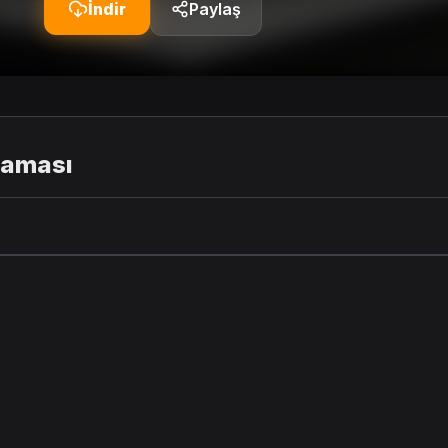
İndir
Paylaş
laması