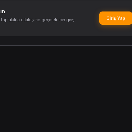
ın
Giriş Yap
oplulukla etkileşime geçmek için giriş