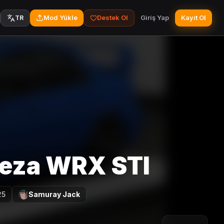
Mod Yükle
Destek Ol
Giriş Yap
Kayıt Ol
TR
reza WRX STI
25
Samuray Jack