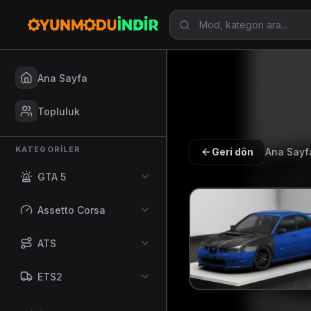
Ana Sayfa
Topluluk
KATEGORILER
Geri dön
Ana Sayf
GTA 5
Assetto Corsa
ATS
ETS2