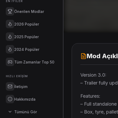
EN İYILER
Önerilen Modlar
2026 Popüler
2025 Popüler
2024 Popüler
Mod Açık
Tüm Zamanlar Top 50
Version 3.0:
HIZLI ERIŞIM
– Trailer fully u
İletişim
Features:
Hakkımızda
– Full standalone 
– Box, tyre, palle
Tümünü Gör