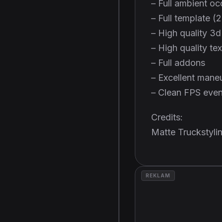
– Full ambient oc
– Full template (
– High quality 3d
– High quality te
– Full addons
– Excellent maneu
– Clean FPS even
Credits:
Matte Truckstyli
REKLAM