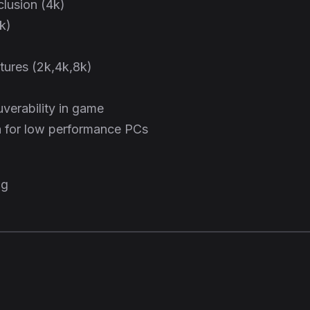
clusion (4k)
2k)
xtures (2k,4k,8k)
verability in game
 for low performance PCs
ng