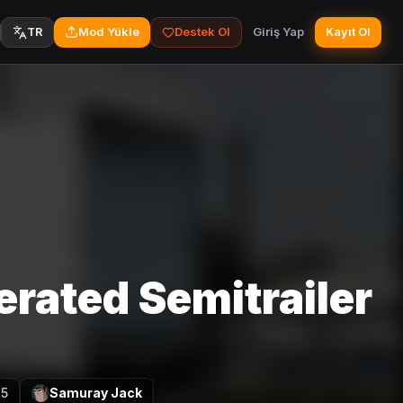
Mod Yükle
Destek Ol
Giriş Yap
Kayıt Ol
TR
gerated Semitrailer
25
Samuray Jack