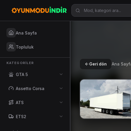
Ana Sayfa
Topluluk
KATEGORILER
Geri dön
Ana Sayf
GTA 5
Assetto Corsa
ATS
ETS2