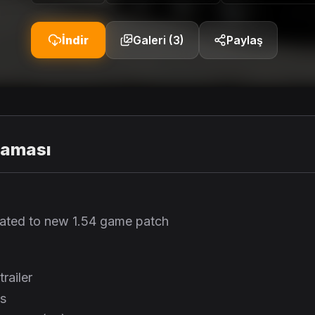
İndir
Galeri (3)
Paylaş
laması
pdated to new 1.54 game patch
trailer
ts