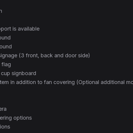
h
port is available
sound
sound
 signage (3 front, back and door side)
 flag
n cup signboard
stem in addition to fan covering (Optional additional m
era
ering options
tions