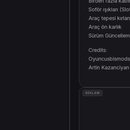
Birden fazla kabi
Soför ışıkları (Slo
Araç tepesi kırlan
Araç ön karlık
Sürüm Güncellem
Credits:
Oyuncusbismods
Artin Kazanciyan
REKLAM