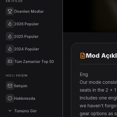
EN İYILER
Önerilen Modlar
2026 Popüler
2025 Popüler
2024 Popüler
Mod Açık
Tüm Zamanlar Top 50
Eng
HIZLI ERIŞIM
Our mode consist
İletişim
seats in the 2 +
includes one eng
Hakkımızda
we haven’t forgo
Tümünü Gör
gear options as 