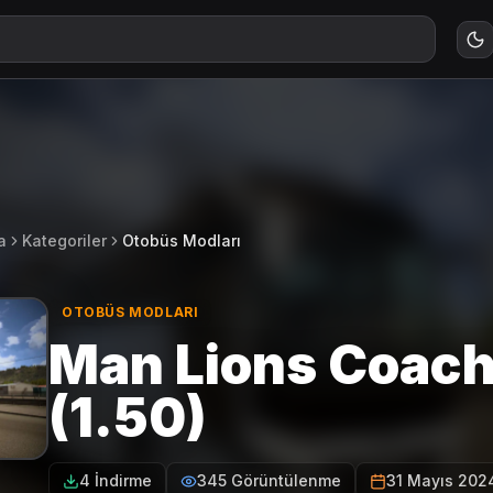
a
Kategoriler
Otobüs Modları
OTOBÜS MODLARI
Man Lions Coac
(1.50)
4 İndirme
345 Görüntülenme
31 Mayıs 202