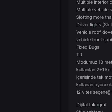
Multiple interior 
Multiple vehicle 
Slotting more tha
Driver lights (Sl
Vehicle roof dove
vehicle front spoi
Fixed Bugs
TR
Modumuz 13 metre
kullanılan 2+1 ko
içerisinde tek mo
kullanan oyuncula
12 vites seçeneği i
Dijital takograf