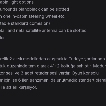
cabin light options
surrounds pianoblack can be slotted
n one in-cabin steering wheel etc.
ottable standard comes on)
tail and neta satellite antenna can be slotted
ler
lik 2 akslı modelinden oluşmakta Türkiye şartlarında
ltuk düzeninde tam olarak 41+2 koltuğa sahiptir. Modu
tor sesi ve 3 adet retader sesi vardır. Oyun konsolu
r için ise 6 ileri şanzımanı da unutmadık standart olara
le sizleri karşılıyor.