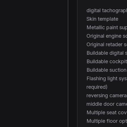
digital tachograp
Skin template
Metallic paint sup
Original engine 
Original retader 
Buildable digital
Buildable cockpit
Buildable suctio
Flashing light sy
required)
reversing camera
middle door cam
Multiple seat cov
Multiple floor op