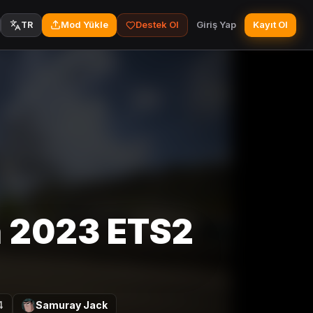
Mod Yükle
Destek Ol
Giriş Yap
Kayıt Ol
TR
h 2023 ETS2
4
Samuray Jack