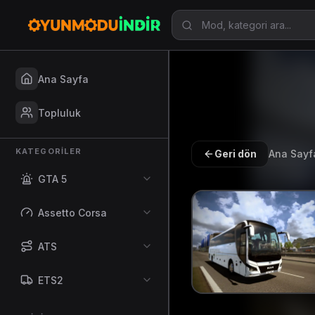
Ana Sayfa
Topluluk
KATEGORILER
Geri dön
Ana Sayf
GTA 5
Assetto Corsa
ATS
ETS2