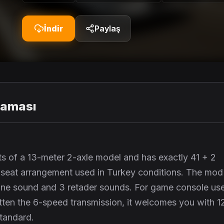
İndir
Paylaş
laması
s of a 13-meter 2-axle model and has exactly 41 + 2
 1 seat arrangement used in Turkey conditions. The mod
ine sound and 3 retader sounds. For game console use
tten the 6-speed transmission, it welcomes you with 1
standard.