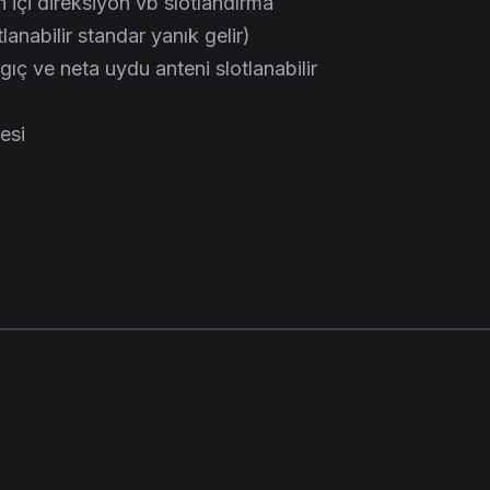
n içi direksiyon vb slotlandırma
tlanabilir standar yanık gelir)
gıç ve neta uydu anteni slotlanabilir
esi