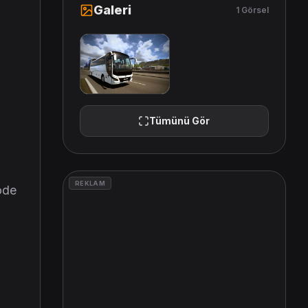
Galeri
1 Görsel
Tümünü Gör
REKLAM
ode