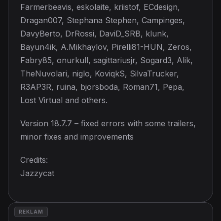
Farmerbeavis, eskolaite, kriistof, ECdesign,
Dragan007, Stephana Stephen, Campinges,
DavyBerto, DrRossi, DaviD_SRB, klunk,
Bayun4ik, A.Mikhaylov, Pirelli81-HUN, Zeros,
Fabry85, onurkull, sagittariusjr, Sogard3, Alik,
TheNuvolari, niglo, KoviqkS, SilvaTrucker,
R3AP3R, ruina, bjorsboda, Roman71, Pepa,
Lost Virtual and others.
Version 18.7.7 – fixed errors with some trailers,
minor fixes and improvements
Credits:
Jazzycat
REKLAM