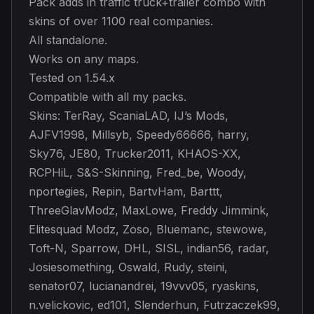
Pack adds in traffic truck+trailer combo with
skins of over 1100 real companies.
All standalone.
Works on any maps.
Tested on 1.54.x
Compatible with all my packs.
Skins: TerRay, ScaniaLAD, IJ’s Mods,
AJFV1998, Millsyb, Speedy66666, harry,
Sky76, JE80, Trucker2011, KHAOS-XX,
RCPHiL, S&S-Skinning, Fred_be, Woody,
nportegies, Repin, BartvHam, Barttt,
ThreeGlavModz, MaxLowe, Freddy Jimmink,
Elitesquad Modz, Zoso, Bluemanc, stewowe,
Toft-N, Sparrow, DHL, SISL, indian56, radar,
Josiesomething, Oswald, Rudy, steini,
senator07, lucianandrei, 19vvv05, ryaskins,
n.velickovic, ed101, Slenderhun, Futrzaczek99,