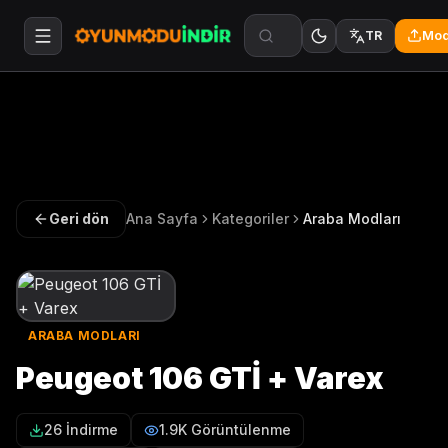
Mod
TR
Geri dön
Ana Sayfa
Kategoriler
Araba Modları
ARABA MODLARI
Peugeot 106 GTİ + Varex
26 İndirme
1.9K Görüntülenme