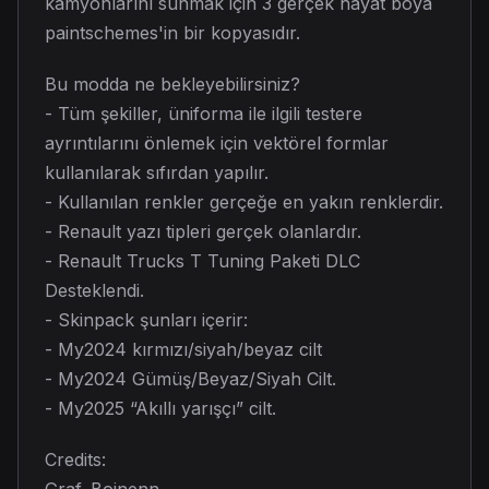
kamyonlarını sunmak için 3 gerçek hayat boya
paintschemes'in bir kopyasıdır.
Bu modda ne bekleyebilirsiniz?
- Tüm şekiller, üniforma ile ilgili testere
ayrıntılarını önlemek için vektörel formlar
kullanılarak sıfırdan yapılır.
- Kullanılan renkler gerçeğe en yakın renklerdir.
- Renault yazı tipleri gerçek olanlardır.
- Renault Trucks T Tuning Paketi DLC
Desteklendi.
- Skinpack şunları içerir:
- My2024 kırmızı/siyah/beyaz cilt
- My2024 Gümüş/Beyaz/Siyah Cilt.
- My2025 “Akıllı yarışçı” cilt.
Credits:
Graf_Boinenn