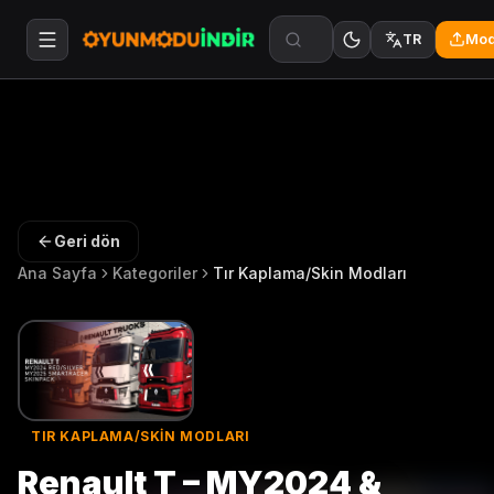
Mod
TR
Geri dön
Ana Sayfa
Kategoriler
Tır Kaplama/Skin Modları
TIR KAPLAMA/SKIN MODLARI
Renault T – MY2024 &