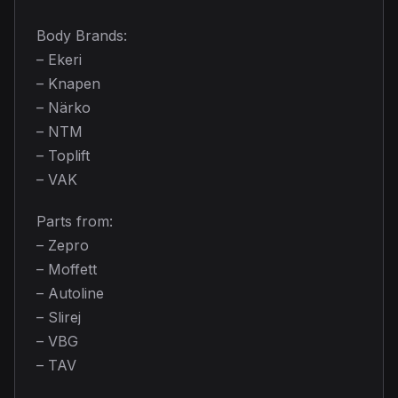
Body Brands:
– Ekeri
– Knapen
– Närko
– NTM
– Toplift
– VAK
Parts from:
– Zepro
– Moffett
– Autoline
– Slirej
– VBG
– TAV