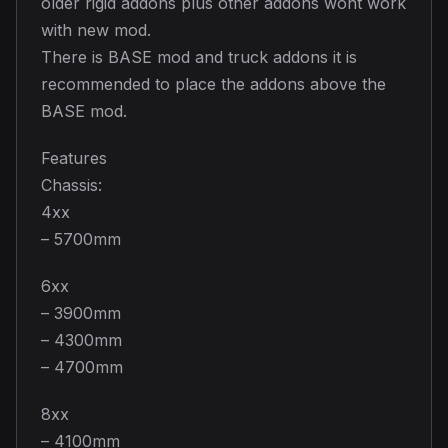
older rigid addons plus other addons wont work
with new mod.
There is BASE mod and truck addons it is
recommended to place the addons above the
BASE mod.
Features
Chassis:
4xx
– 5700mm
6xx
– 3900mm
– 4300mm
– 4700mm
8xx
– 4100mm