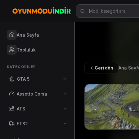
Ana Sayfa
Topluluk
KATEGORILER
Geri dön
Ana Sayf
GTA 5
Assetto Corsa
ATS
ETS2