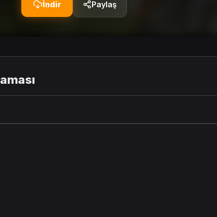
İndir
Paylaş
laması