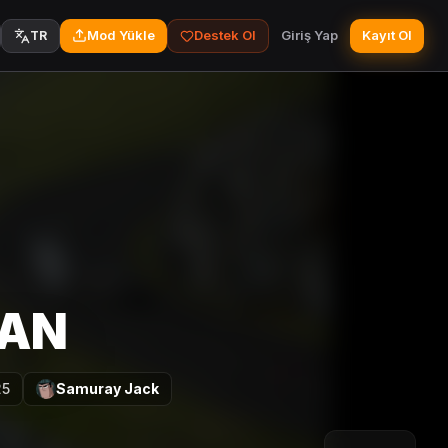
Mod Yükle
Destek Ol
Giriş Yap
Kayıt Ol
TR
SAN
25
Samuray Jack