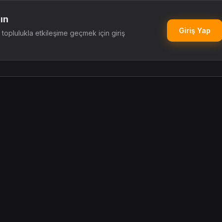
ın
Giriş Yap
oplulukla etkileşime geçmek için giriş