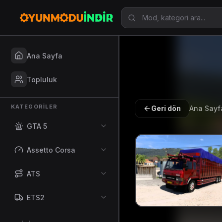
Ana Sayfa
Topluluk
KATEGORILER
Geri dön
Ana Sayf
GTA 5
Assetto Corsa
ATS
ETS2