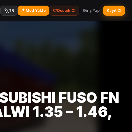
Mod Yükle
Destek Ol
Giriş Yap
Kayıt Ol
TR
SUBISHI FUSO FN
LWI 1.35 – 1.46,