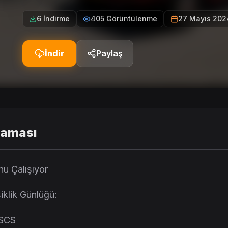
6 İndirme
405 Görüntülenme
27 Mayıs 202
İndir
Paylaş
laması
nu Çalışıyor
iklik Günlüğü:
 SCS