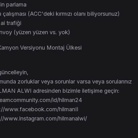
çin parlama
ı çalışması (ACC'deki kırmızı olanı biliyorsunuz)
ai trafiği
konvoy (yüzen yüzen vs. yok)
amyon Versiyonu Montaj Ülkesi
üncelleyin,
unda zorluklar veya sorunlar varsa veya sorularınız
LMAN ALWI adresinden bizimle iletişime geçin:
steamcommunity.com/id/hilman24
s://www.facebook.com/hilmanII
s://www.instagram.com/hilmanalwi/