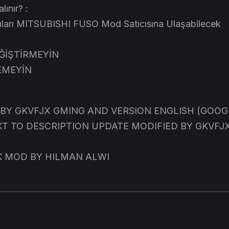
lınır? :
ıları MITSUBISHI FUSO Mod Satıcısına Ulaşabilecek
ĞİŞTİRMEYİN
EMEYİN
BY GKVFJX GMING AND VERSION ENGLISH (GOOG
T TO DESCRIPTION UPDATE MODIFIED BY GKVFJ
 MOD BY HILMAN ALWI