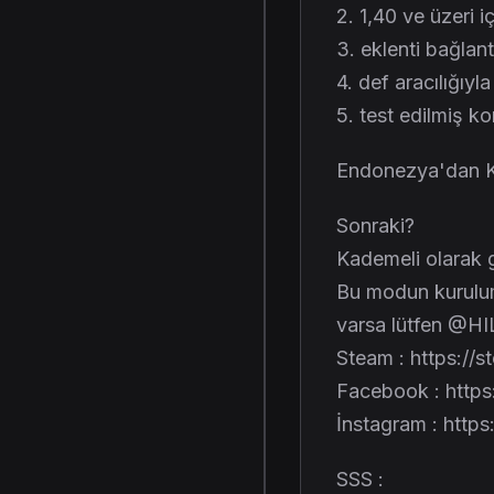
2. 1,40 ve üzeri i
3. eklenti bağlant
4. def aracılığıyla 
5. test edilmiş 
Endonezya'dan K
Sonraki?
Kademeli olarak g
Bu modun kurulum
varsa lütfen @HI
Steam : https://
Facebook : http
İnstagram : http
SSS :