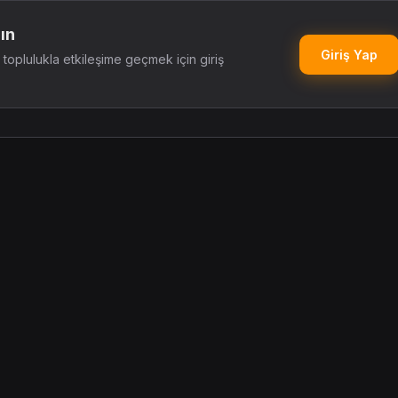
ın
Giriş Yap
oplulukla etkileşime geçmek için giriş