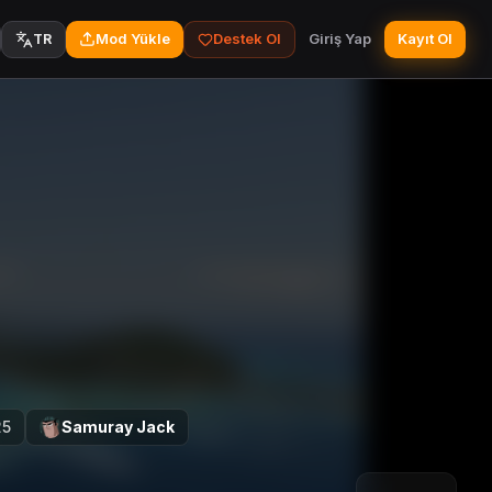
Mod Yükle
Destek Ol
Giriş Yap
Kayıt Ol
TR
25
Samuray Jack