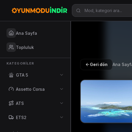
Ana Sayfa
Topluluk
KATEGORILER
Geri dön
Ana Sayf
GTA 5
Assetto Corsa
ATS
ETS2