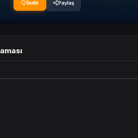
İndir
Paylaş
laması