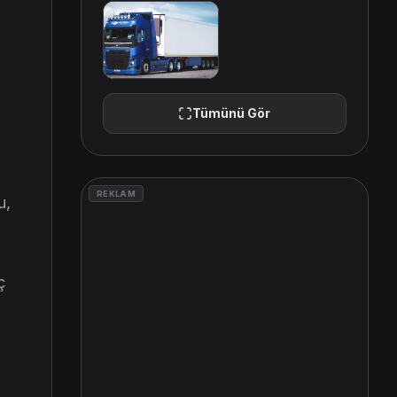
Tümünü Gör
REKLAM
u,
ç