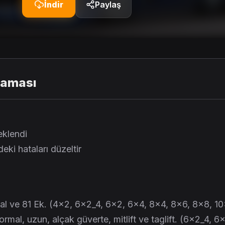
İndir
Paylaş
laması
eklendi
ki hataları düzeltir
inal ve 81 Ek. (4×2, 6x2_4, 6×2, 6×4, 8×4, 8×6, 8×8, 10
rmal, uzun, alçak güverte, mitlift ve taglift. (6x2_4, 6