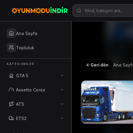
Ana Sayfa
Topluluk
KATEGORILER
Geri dön
Ana Sayf
GTA 5
Assetto Corsa
ATS
ETS2