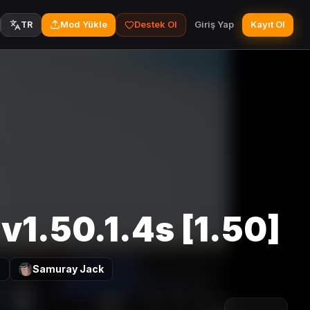
Mod Yükle
Destek Ol
Giriş Yap
Kayıt Ol
TR
v1.50.1.4s [1.50]
4
Samuray Jack