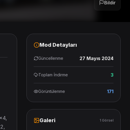
Bildir
Mod Detayları
27 Mayıs 2024
Güncellenme
3
Toplam İndirme
171
Görüntülenme
×4,
Galeri
1 Görsel
×2,