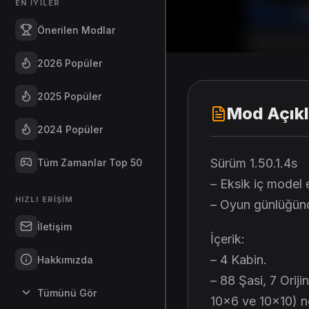
EN İYILER
Önerilen Modlar
2026 Popüler
2025 Popüler
Mod Açık
2024 Popüler
Sürüm 1.50.1.4s
Tüm Zamanlar Top 50
– Eksik iç model 
HIZLI ERIŞIM
– Oyun günlüğünde
İletişim
İçerik:
– 4 Kabin.
Hakkımızda
– 88 Şasi, 7 Orij
Tümünü Gör
10×6 ve 10×10) no