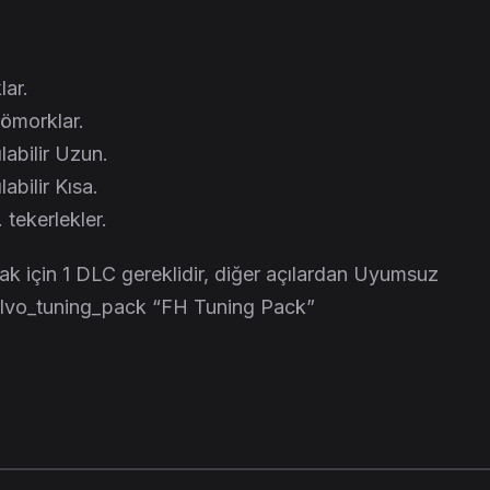
ar.
römorklar.
labilir Uzun.
abilir Kısa.
 tekerlekler.
k için 1 DLC gereklidir, diğer açılardan Uyumsuz
volvo_tuning_pack “FH Tuning Pack”