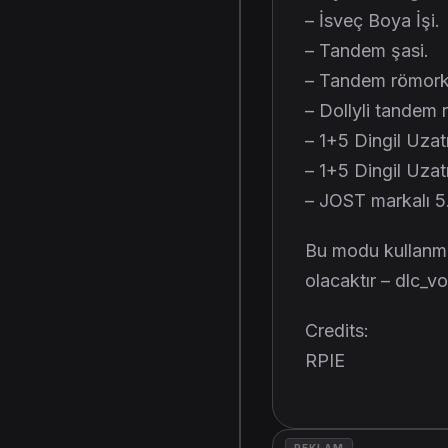
– İsveç Boya İşi.
– Tandem şasi.
– Tandem römorkl
– Dollyli tandem 
– 1+5 Dingil Uzatı
– 1+5 Dingil Uzatıl
– JOST markalı 5.
Bu modu kullanma
olacaktır – dlc_
Credits:
RPIE