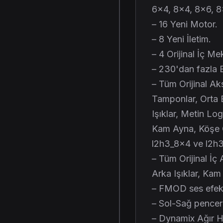
6×4, 8×4, 8×6, 8
– 16 Yeni Motor.
– 8 Yeni İletim.
– 4 Orijinal İç Me
– 230'dan fazla 
– Tüm Orijinal Ak
Tamponlar, Orta 
Işıklar, Metin Lo
Kam Ayna, Köşe G
l2h3_8x4 ve l2h3
– Tüm Orijinal İç
Arka Işıklar, Ka
– FMOD ses efekt
– Sol-Sağ pence
– Dynamix Ağır Hi