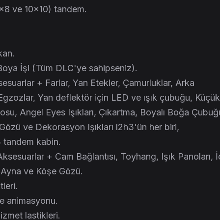
×8 ve 10×10) tandem.
kan.
Boya İşi (Tüm DLC'ye sahipseniz).
sesuarlar + Farlar, Yan Etekler, Çamurluklar, Arka
Egzozlar, Yan deflektör için LED ve ışık çubuğu, Küçük
gosu, Angel Eyes Işıkları, Çıkartma, Boyalı Boğa Çubuğ
özü ve Dekorasyon Işıkları l2h3'ün her biri,
 tandem kabin.
 Aksesuarlar + Cam Bağlantısı, Toyhang, Işık Panoları, İ
m Ayna ve Köşe Gözü.
leri.
re animasyonu.
zmet lastikleri.